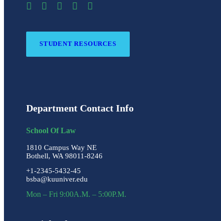
STUDENT RESOURCES
Department Contact Info
School Of Law
1810 Campus Way NE
Bothell, WA 98011-8246
+1-2345-5432-45
bsba@kuuniver.edu
Mon – Fri 9:00A.M. – 5:00P.M.