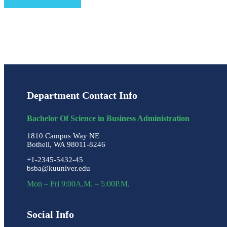
Department Contact Info
Bachelor Of Science in Business Administration
1810 Campus Way NE
Bothell, WA 98011-8246
+1-2345-5432-45
bsba@kuuniver.edu
Mon – Fri 9:00A.M. – 5:00P.M.
Social Info