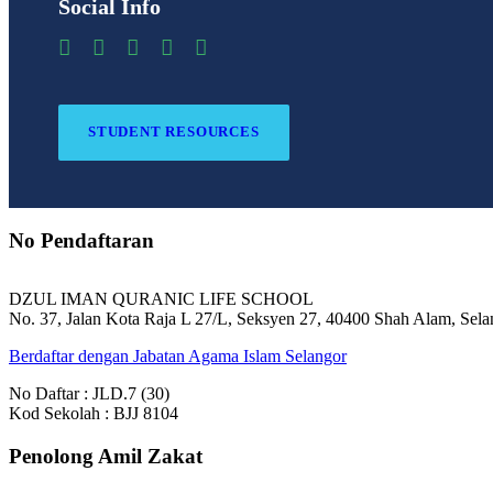
Social Info
STUDENT RESOURCES
No Pendaftaran
DZUL IMAN QURANIC LIFE SCHOOL
No. 37, Jalan Kota Raja L 27/L, Seksyen 27, 40400 Shah Alam, Sela
Berdaftar dengan Jabatan Agama Islam Selangor
No Daftar : JLD.7 (30)
Kod Sekolah : BJJ 8104
Penolong Amil Zakat