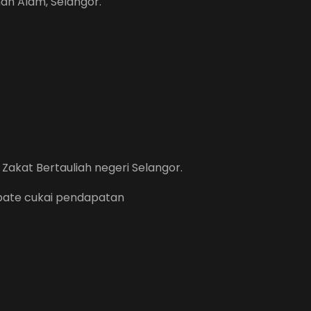
hah Alam, Selangor.
Zakat Bertauliah negeri Selangor.
ebate cukai pendapatan