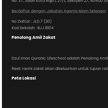
No. 37, Jalan Kota Raja L 27/L, Seksyen 27, 40400 S
Berdaftar dengan Jabatan Agama Islam Selangor
No Daftar : JLD.7 (30)
Kod Sekolah : BJJ 8104
Penolong Amil Zakat
Dzul Iman Quranic Lifeschool adalah Penolong Amil 
Resit rasmi zakat akan dikeluarkan untuk tujuan r
Peta Lokasi