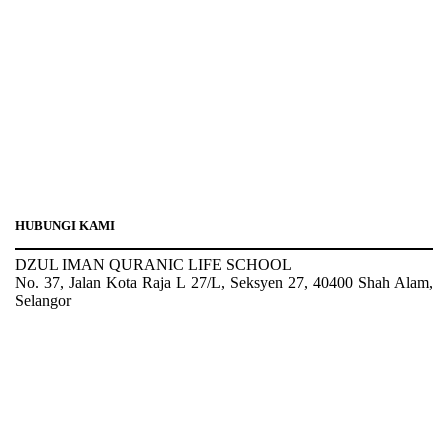
HUBUNGI KAMI
DZUL IMAN QURANIC LIFE SCHOOL
No. 37, Jalan Kota Raja L 27/L, Seksyen 27, 40400 Shah Alam,
Selangor
Tel : 03-5103 4208
H/P: 011-2100 6144
Email: admin@dzqls.edu.my